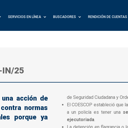
SERVICIOS EN LÍNEA
BUSCADORES
RENDICIÓN DE CUENTAS
-IN/25
 una acción de
de Seguridad Ciudadana y Ord
El COESCOP estableció que la 
d contra normas
a un policía es tener una
se
iales porque ya
ejecutoriada
.
La detención en flagrancia o 