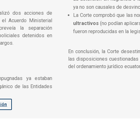
ya no son causales de desvinc
nalizó dos acciones de
La Corte comprobó que las no
a el Acuerdo Ministerial
ultractivos
(no podían aplicar
reveía la separación
fueron reproducidas en la legis
oliciales detenidos en
cargos.
En conclusión, la Corte desest
las disposiciones cuestionadas 
del ordenamiento jurídico ecuator
mpugnadas ya estaban
ánico de las Entidades
sión