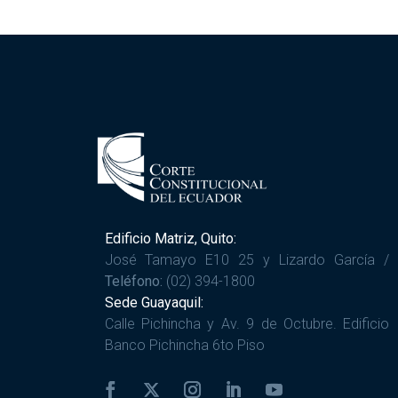
Edificio Matriz, Quito:
José Tamayo E10 25 y Lizardo García /
Teléfono:
(02) 394-1800
Sede Guayaquil:
Calle Pichincha y Av. 9 de Octubre. Edificio
Banco Pichincha 6to Piso