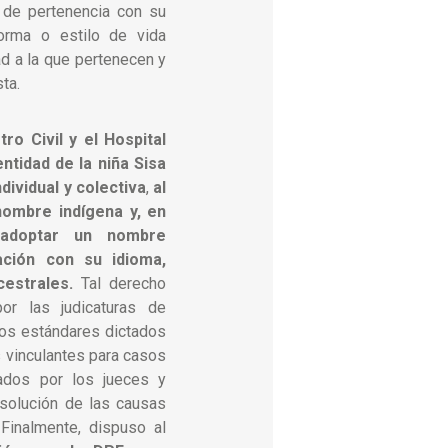
 de pertenencia con su
orma o estilo de vida
ad a la que pertenecen y
sta.
tro Civil y el Hospital
ntidad de la niña Sisa
ividual y colectiva
,
al
nombre indígena y, en
a adoptar un nombre
ción con su idioma,
cestrales.
Tal derecho
or las judicaturas de
 los estándares dictados
s vinculantes para casos
ados por los jueces y
esolución de las causas
Finalmente, dispuso al