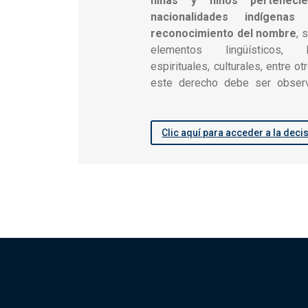
niñas y niños perteneci
nacionalidades indígena
reconocimiento del nombre
, 
elementos lingüísticos, h
espirituales, culturales, entre 
este derecho debe ser obse
Clic aquí para acceder a la deci