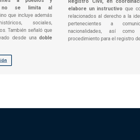
entes a pueblos y
Registro Civil, en coordina
s no se limita al
elabore un instructivo
que co
sino que incluye además
relacionados al derecho a la id
istóricos, sociales,
pertenecientes a comun
otros. También señaló que
nacionalidades, así como
rvado desde una
doble
procedimiento para el registro 
sión