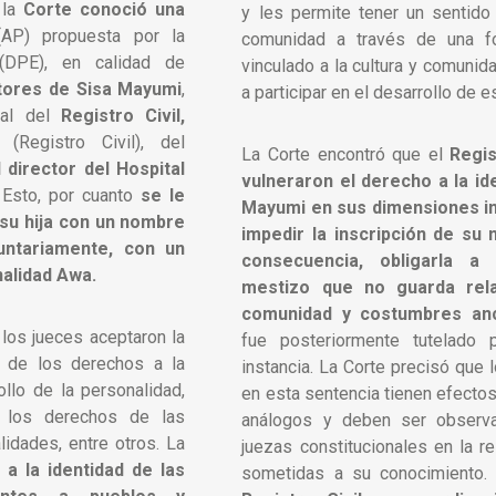
 la
Corte conoció una
y les permite tener un sentido
AP) propuesta por la
comunidad a través de una f
(DPE), en calidad de
vinculado a la cultura y comunid
tores de Sisa Mayumi
,
a participar en el desarrollo de e
ral del
Registro Civil,
(Registro Civil), del
La Corte encontró que el
Regis
l director del Hospital
vulneraron el derecho a la ide
 Esto, por cuanto
se le
Mayumi en sus dimensiones ind
a su hija con un nombre
impedir la inscripción de su 
untariamente, con un
consecuencia, obligarla 
onalidad Awa.
mestizo que no guarda rela
comunidad y costumbres an
 los jueces aceptaron la
fue posteriormente tutelado p
n de los derechos a la
instancia. La Corte precisó que
ollo de la personalidad,
en esta sentencia tienen efecto
a los derechos de las
análogos y deben ser observ
idades, entre otros. La
juezas constitucionales en la r
a la identidad de las
sometidas a su conocimiento. 