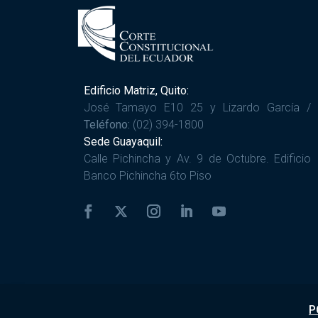
Edificio Matriz, Quito:
José Tamayo E10 25 y Lizardo García /
Teléfono:
(02) 394-1800
Sede Guayaquil:
Calle Pichincha y Av. 9 de Octubre. Edificio
Banco Pichincha 6to Piso
P