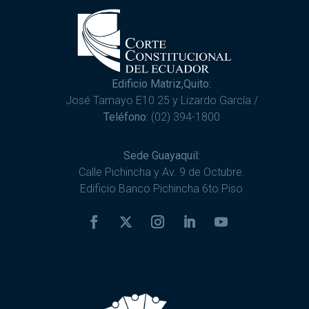
Edificio Matriz,Quito:
José Tamayo E10 25 y Lizardo García /
Teléfono:
(02) 394-1800
Sede Guayaquil:
Calle Pichincha y Av. 9 de Octubre.
Edificio Banco Pichincha 6to Piso