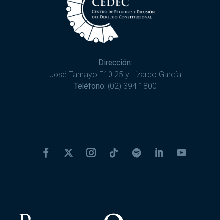
Dirección:
José Tamayo E10 25 y Lizardo García
Teléfono:
(02) 394-1800