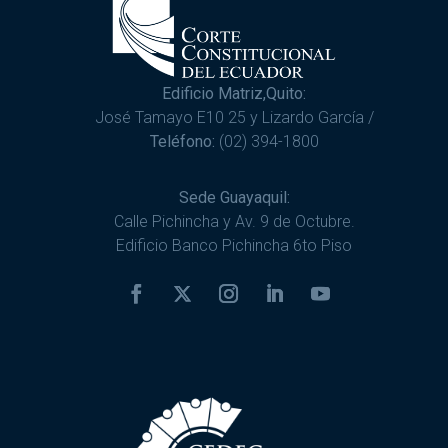
Edificio Matriz,Quito:
José Tamayo E10 25 y Lizardo García /
Teléfono:
(02) 394-1800
Sede Guayaquil:
Calle Pichincha y Av. 9 de Octubre.
Edificio Banco Pichincha 6to Piso