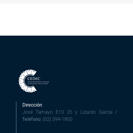
Dirección:
José Tamayo E10 25 y Lizardo García /
Teléfono:
(02) 394-1800