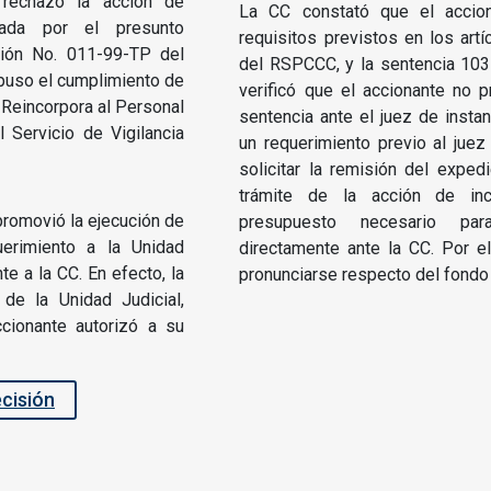
 rechazó la acción de
La CC constató que el accio
ntada por el presunto
requisitos previstos en los ar
ción No. 011-99-TP del
del RSPCCC, y la sentencia 103-
spuso el cumplimiento de
verificó que el accionante no p
 Reincorpora al Personal
sentencia ante el juez de instan
l Servicio de Vigilancia
un requerimiento previo al juez
solicitar la remisión del exped
trámite de la acción de in
promovió la ejecución de
presupuesto necesario par
uerimiento a la Unidad
directamente ante la CC. Por el
te a la CC. En efecto, la
pronunciarse respecto del fondo
de la Unidad Judicial,
cionante autorizó a su
ecisión