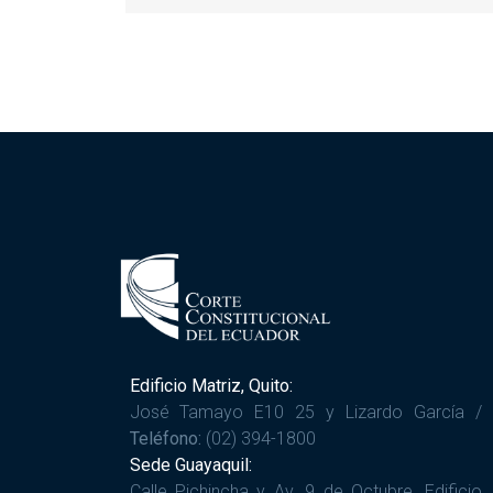
Edificio Matriz, Quito:
José Tamayo E10 25 y Lizardo García /
Teléfono:
(02) 394-1800
Sede Guayaquil:
Calle Pichincha y Av. 9 de Octubre. Edificio