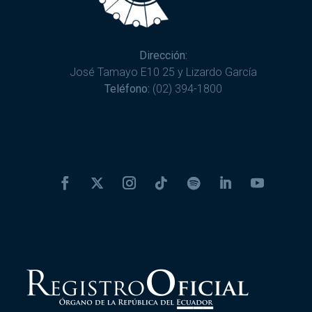
Dirección:
José Tamayo E10 25 y Lizardo García
Teléfono:
(02) 394-1800