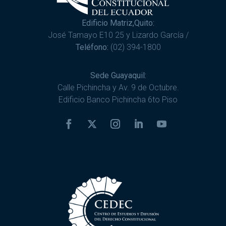
Edificio Matriz,Quito:
José Tamayo E10 25 y Lizardo García /
Teléfono:
(02) 394-1800
Sede Guayaquil:
Calle Pichincha y Av. 9 de Octubre.
Edificio Banco Pichincha 6to Piso