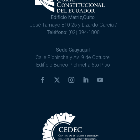
Edificio Matriz,Quito:
José Tamayo E10 25 y Lizardo García /
Teléfono:
(02) 394-1800
Sede Guayaquil:
Calle Pichincha y Av. 9 de Octubre.
Edificio Banco Pichincha 6to Piso