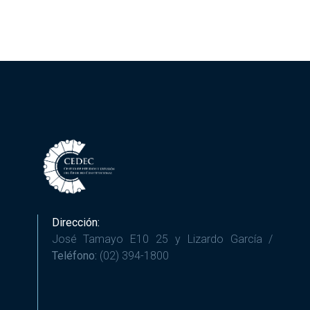
Dirección:
José Tamayo E10 25 y Lizardo García /
Teléfono:
(02) 394-1800