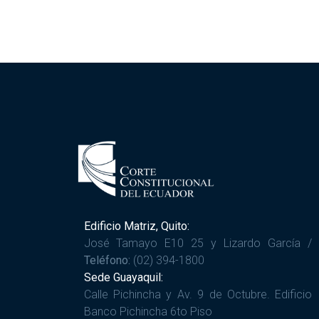
Edificio Matriz, Quito:
José Tamayo E10 25 y Lizardo García /
Teléfono:
(02) 394-1800
Sede Guayaquil:
Calle Pichincha y Av. 9 de Octubre. Edificio
Banco Pichincha 6to Piso