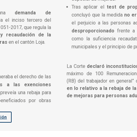
Tras aplicar el
test de prop
 una
demanda de
concluyó que la medida
no er
a el inciso tercero del
el perjuicio a las personas 
 051-2017, que regula la
desproporcionado
frente a 
 y recaudación de la
como la suficiencia recaudat
oras
en el cantón Loja.
municipales y el principio de p
La Corte
declaró inconstitucio
máximo de 100 Remuneracione
neraba el derecho de las
(RB) del trabajador en general”
es a las exenciones
en lo relativo a la rebaja de l
preveía una rebaja para
de mejoras para personas ad
beneficiados por obras
sión