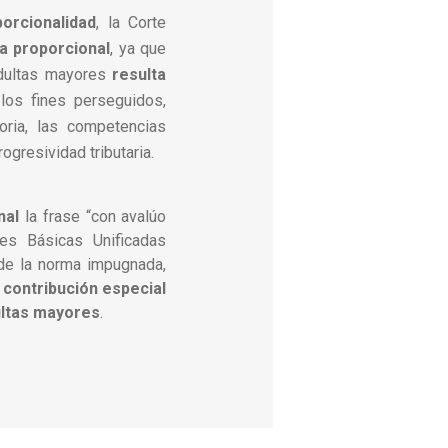
orcionalidad
, la Corte
a proporcional
, ya que
adultas mayores
resulta
los fines perseguidos,
oria, las competencias
rogresividad tributaria.
nal
la frase “con avalúo
s Básicas Unificadas
 de la norma impugnada,
a contribución especial
ultas mayores
.