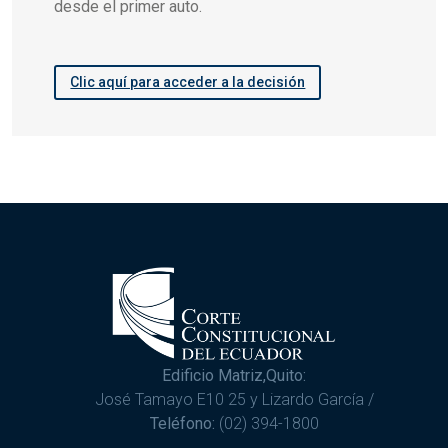
desde el primer auto.
Clic aquí para acceder a la decisión
Edificio Matriz,Quito:
José Tamayo E10 25 y Lizardo García /
Teléfono:
(02) 394-1800