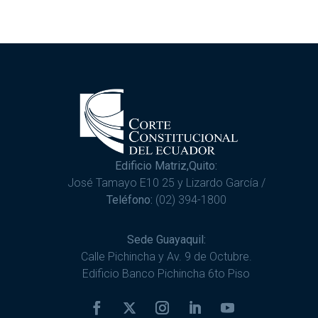
Edificio Matriz,Quito:
José Tamayo E10 25 y Lizardo García /
Teléfono:
(02) 394-1800
Sede Guayaquil:
Calle Pichincha y Av. 9 de Octubre.
Edificio Banco Pichincha 6to Piso