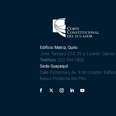
Edificio Matriz, Quito:
José Tamayo E10 25 y Lizardo García 
Teléfono:
(02) 394-1800
Sede Guayaquil:
Calle Pichincha y Av. 9 de Octubre. Edifici
Banco Pichincha 6to Piso