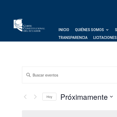
INICIO
QUIÉNES SOMOS
S
TRANSPARENCIA
LICITACIONES
Navegación
Introduce
de
la
palabra
búsqueda
clave.
Próximamente
Hoy
Busca
y
Eventos
Seleccionar
vistas
para
fecha.
la