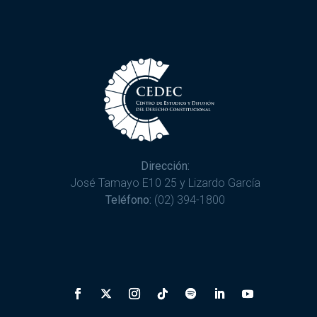
Dirección:
José Tamayo E10 25 y Lizardo García
Teléfono:
(02) 394-1800