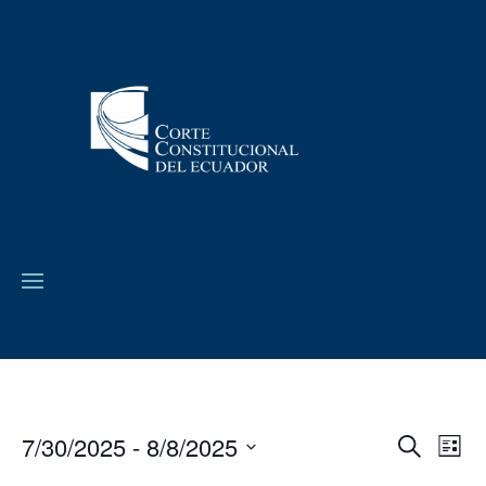
7/30/2025
 - 
8/8/2025
Navega
Na
Buscar
Lista
de
de
Seleccionar