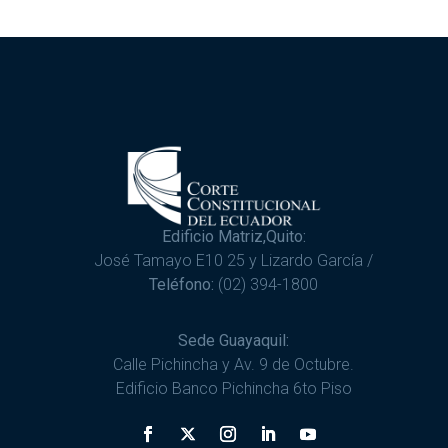
Edificio Matriz,Quito:
José Tamayo E10 25 y Lizardo García /
Teléfono:
(02) 394-1800
Sede Guayaquil:
Calle Pichincha y Av. 9 de Octubre.
Edificio Banco Pichincha 6to Piso