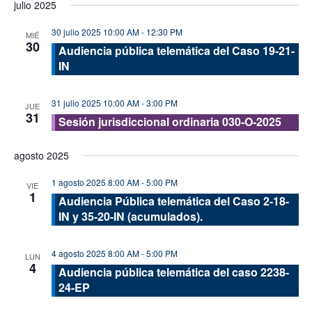
julio 2025
vis
fecha.
búsque
de
30 julio 2025 10:00 AM
-
12:30 PM
y
MIÉ
30
Eve
Audiencia pública telemática del Caso 19-21-
vistas
IN
de
Evento
31 julio 2025 10:00 AM
-
3:00 PM
JUE
31
Sesión jurisdiccional ordinaria 030-O-2025
agosto 2025
1 agosto 2025 8:00 AM
-
5:00 PM
VIE
1
Audiencia Pública telemática del Caso 2-18-
IN y 35-20-IN (acumulados).
4 agosto 2025 8:00 AM
-
5:00 PM
LUN
4
Audiencia pública telemática del caso 2238-
24-EP