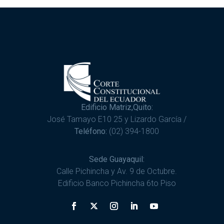
Edificio Matriz,Quito:
José Tamayo E10 25 y Lizardo García /
Teléfono:
(02) 394-1800
Sede Guayaquil:
Calle Pichincha y Av. 9 de Octubre.
Edificio Banco Pichincha 6to Piso