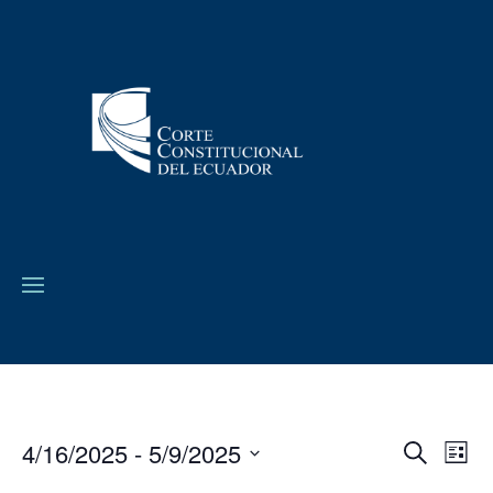
4/16/2025
 - 
5/9/2025
Navega
Na
Buscar
Lista
de
de
Seleccionar