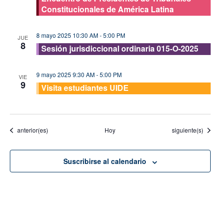
Constitucionales de América Latina
8 mayo 2025 10:30 AM
-
5:00 PM
JUE
8
Sesión jurisdiccional ordinaria 015-O-2025
9 mayo 2025 9:30 AM
-
5:00 PM
VIE
9
Visita estudiantes UIDE
Eventos
Eventos
anterior(es)
Hoy
siguiente(s)
Suscribirse al calendario