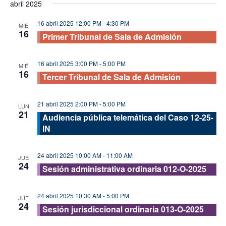
abril 2025
vis
fecha.
búsque
de
16 abril 2025 12:00 PM
-
4:30 PM
y
MIÉ
16
Eve
Primer Tribunal de Sala de Admisión
vistas
de
16 abril 2025 3:00 PM
-
5:00 PM
MIÉ
Evento
16
Tercer Tribunal de Sala de Admisión
21 abril 2025 2:00 PM
-
5:00 PM
LUN
21
Audiencia pública telemática del Caso 12-25-
IN
24 abril 2025 10:00 AM
-
11:00 AM
JUE
24
Sesión administrativa ordinaria 012-O-2025
24 abril 2025 10:30 AM
-
5:00 PM
JUE
24
Sesión jurisdiccional ordinaria 013-O-2025