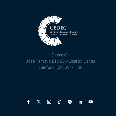
Dirección:
José Tamayo E10 25 y Lizardo García
Teléfono:
(02) 394-1800