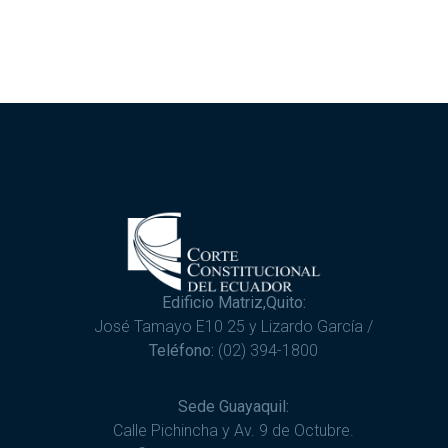
Edificio Matriz,Quito:
José Tamayo E10 25 y Lizardo García /
Teléfono:
(02) 394-1800
Sede Guayaquil:
Calle Pichincha y Av. 9 de Octubre.