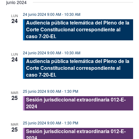
junio 2024
vis
fecha.
búsque
de
24 junio 2024 9:00 AM
-
10:30 AM
y
LUN
24
Eve
Audiencia pública telemática del Pleno de la
vistas
Corte Constitucional correspondiente al
de
caso 7-20-EI.
Evento
24 junio 2024 9:00 AM
-
10:30 AM
LUN
24
Audiencia pública telemática del Pleno de la
Corte Constitucional correspondiente al
caso 7-20-EI.
25 junio 2024 9:00 AM
-
1:30 PM
MAR
25
Sesión jurisdiccional extraordinaria 012-E-
2024
25 junio 2024 9:00 AM
-
1:30 PM
MAR
25
Sesión jurisdiccional extraordinaria 012-E-
2024