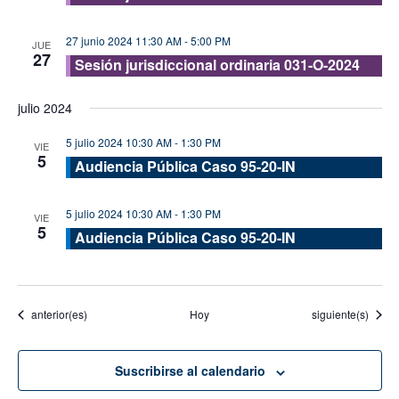
27 junio 2024 11:30 AM
-
5:00 PM
JUE
27
Sesión jurisdiccional ordinaria 031-O-2024
julio 2024
5 julio 2024 10:30 AM
-
1:30 PM
VIE
5
Audiencia Pública Caso 95-20-IN
5 julio 2024 10:30 AM
-
1:30 PM
VIE
5
Audiencia Pública Caso 95-20-IN
Eventos
Eventos
anterior(es)
Hoy
siguiente(s)
Suscribirse al calendario