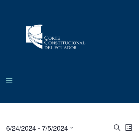
6/24/2024
 - 
7/5/2024
Navega
Na
Buscar
Lista
de
de
Seleccionar