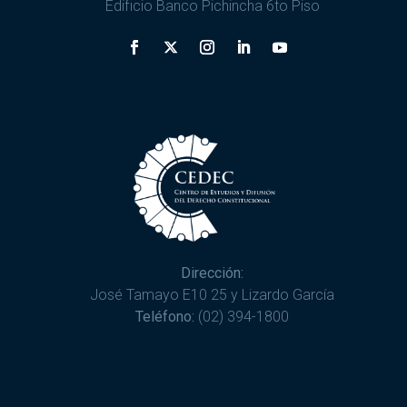
Edificio Banco Pichincha 6to Piso
Dirección:
José Tamayo E10 25 y Lizardo García
Teléfono:
(02) 394-1800