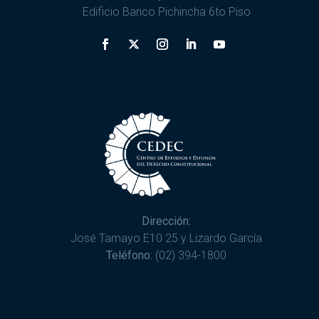
Edificio Banco Pichincha 6to Piso
Dirección:
José Tamayo E10 25 y Lizardo García
Teléfono:
(02) 394-1800