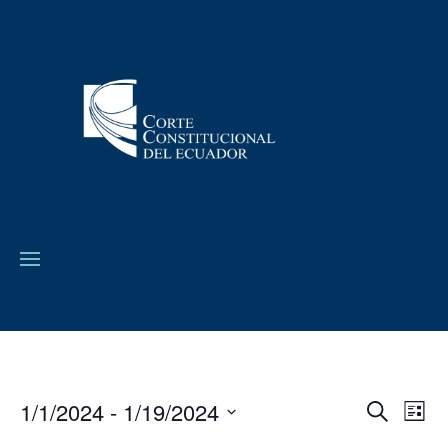
1/1/2024
 - 
1/19/2024
Navega
Na
Buscar
Lista
de
de
Seleccionar