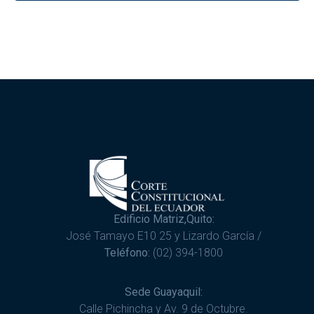
Edificio Matriz,Quito:
José Tamayo E10 25 y Lizardo García /
Teléfono:
(02) 394-1800
Sede Guayaquil:
Calle Pichincha y Av. 9 de Octubre.