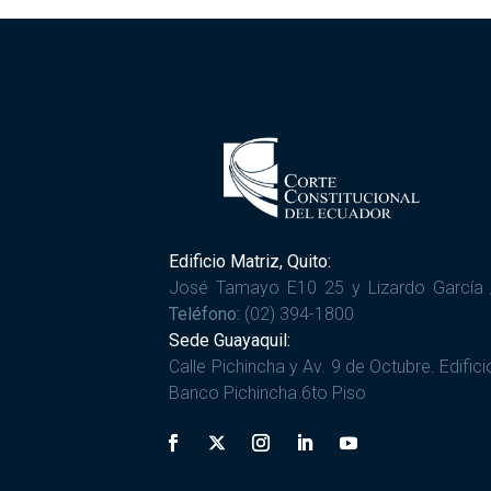
Edificio Matriz, Quito:
José Tamayo E10 25 y Lizardo García 
Teléfono:
(02) 394-1800
Sede Guayaquil:
Calle Pichincha y Av. 9 de Octubre. Edifici
Banco Pichincha 6to Piso