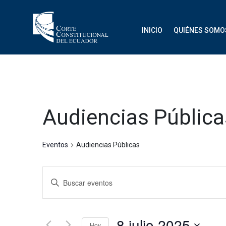
INICIO
QUIÉNES SOMO
Audiencias Pública
Eventos
Audiencias Públicas
Navegación
Introduce
de
la
palabra
búsqueda
clave.
8 julio 2025
Hoy