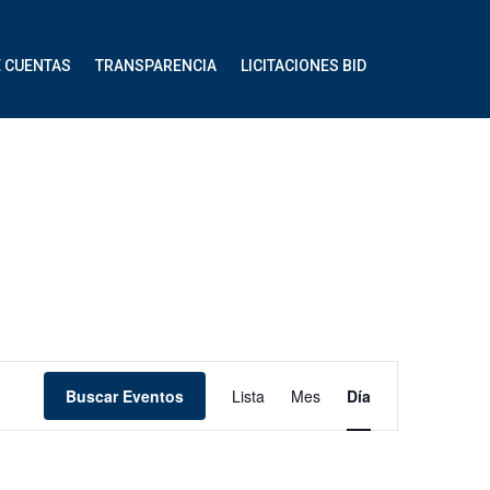
E CUENTAS
TRANSPARENCIA
LICITACIONES BID
Navegación
Buscar Eventos
Lista
Mes
Día
de
vistas
de