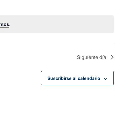
Evento
ntos
.
Siguiente día
Suscribirse al calendario