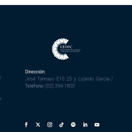
Dirección:
/
José Tamayo E10 25 y Lizardo García /
Teléfono:
(02) 394-1800
o