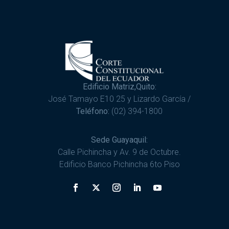
Edificio Matriz,Quito:
José Tamayo E10 25 y Lizardo García /
Teléfono:
(02) 394-1800
Sede Guayaquil:
Calle Pichincha y Av. 9 de Octubre.
Edificio Banco Pichincha 6to Piso