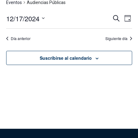
Eventos
Audiencias Públicas
12/17/2024
Navega
Na
Buscar
Día
de
de
Seleccionar
vis
fecha.
búsque
Día anterior
Siguiente día
de
y
Eve
vistas
Suscribirse al calendario
de
Evento