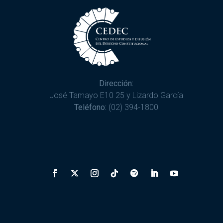
Dirección:
José Tamayo E10 25 y Lizardo García
Teléfono:
(02) 394-1800