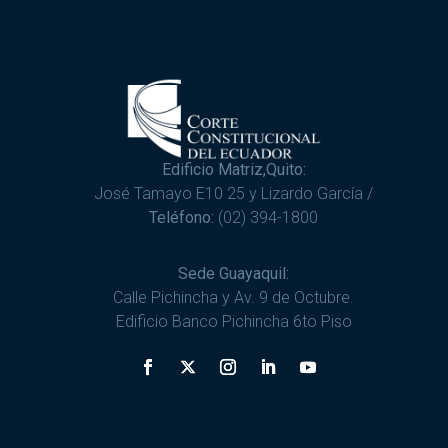
Edificio Matriz,Quito:
José Tamayo E10 25 y Lizardo García /
Teléfono:
(02) 394-1800
Sede Guayaquil:
Calle Pichincha y Av. 9 de Octubre.
Edificio Banco Pichincha 6to Piso