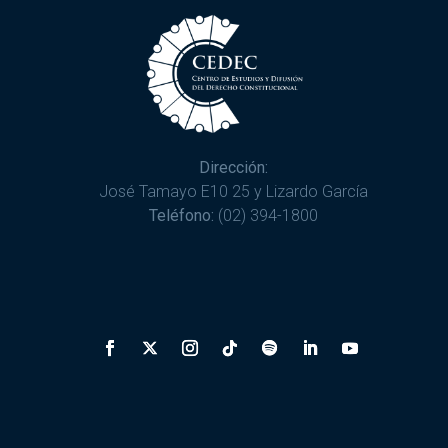
Dirección:
José Tamayo E10 25 y Lizardo García
Teléfono:
(02) 394-1800