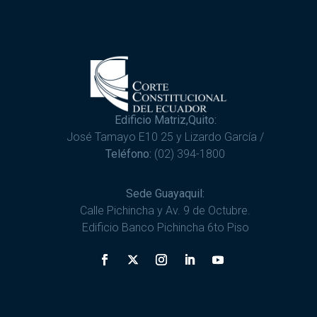
Edificio Matriz,Quito:
José Tamayo E10 25 y Lizardo García /
Teléfono:
(02) 394-1800
Sede Guayaquil:
Calle Pichincha y Av. 9 de Octubre.
Edificio Banco Pichincha 6to Piso