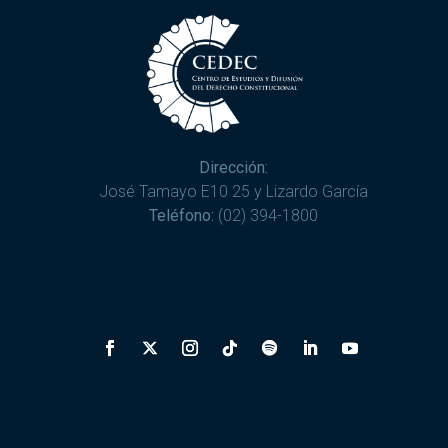
Dirección:
José Tamayo E10 25 y Lizardo García
Teléfono:
(02) 394-1800