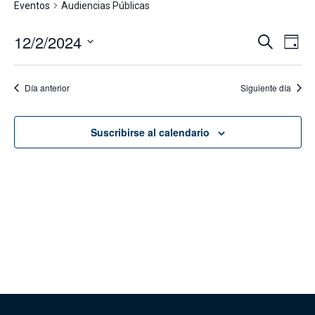
Eventos
Audiencias Públicas
12/2/2024
Navega
Na
Buscar
Día
de
de
Seleccionar
vis
fecha.
búsque
Día anterior
Siguiente día
de
y
Eve
vistas
Suscribirse al calendario
de
Evento