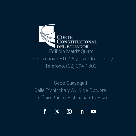
Edificio Matriz,Quito:
José Tamayo E10 25 y Lizardo García /
Teléfono:
(02) 394-1800
Sede Guayaquil:
Calle Pichincha y Av. 9 de Octubre.
Edificio Banco Pichincha 6to Piso