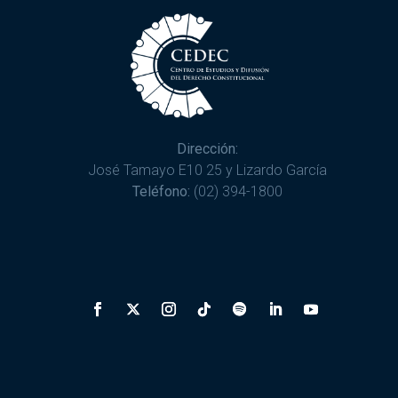
Dirección:
José Tamayo E10 25 y Lizardo García
Teléfono:
(02) 394-1800