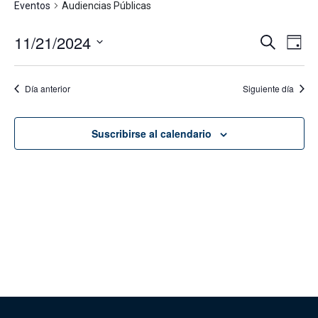
Eventos
Audiencias Públicas
11/21/2024
Navega
Na
Buscar
Día
de
de
Seleccionar
vis
fecha.
búsque
Día anterior
Siguiente día
de
y
Eve
vistas
Suscribirse al calendario
de
Evento