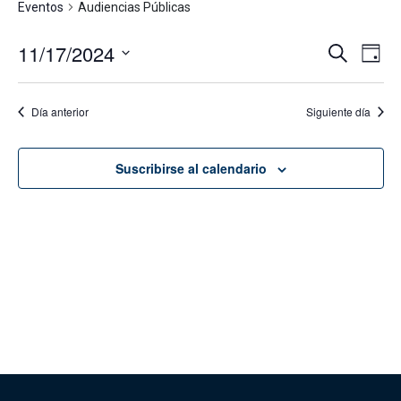
Eventos
Audiencias Públicas
11/17/2024
Navega
Na
Buscar
Día
de
de
Seleccionar
vis
fecha.
búsque
Día anterior
Siguiente día
de
y
Eve
vistas
Suscribirse al calendario
de
Evento