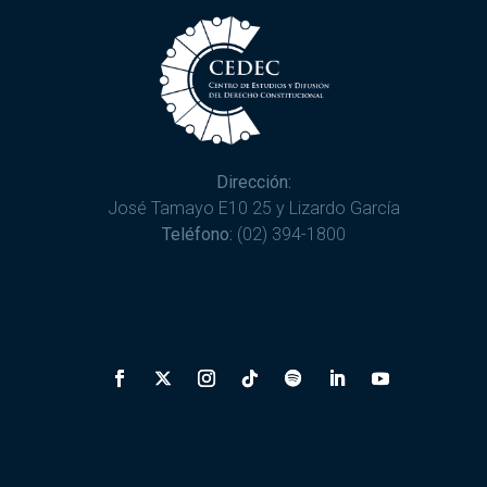
Dirección:
José Tamayo E10 25 y Lizardo García
Teléfono:
(02) 394-1800