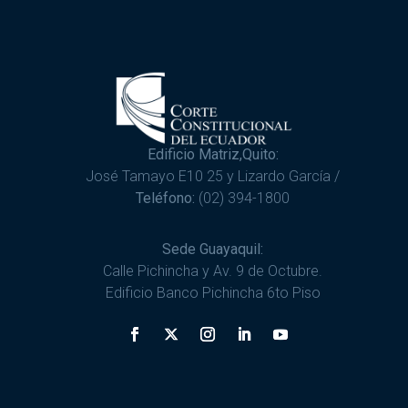
Edificio Matriz,Quito:
José Tamayo E10 25 y Lizardo García /
Teléfono:
(02) 394-1800
Sede Guayaquil:
Calle Pichincha y Av. 9 de Octubre.
Edificio Banco Pichincha 6to Piso