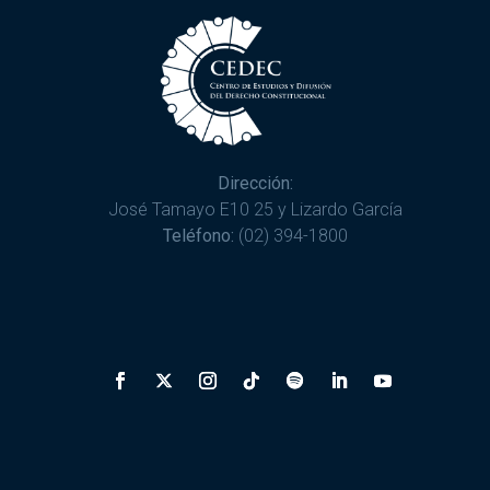
Dirección:
José Tamayo E10 25 y Lizardo García
Teléfono:
(02) 394-1800