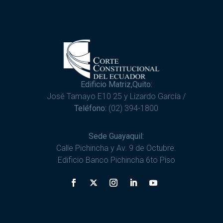
Edificio Matriz,Quito:
José Tamayo E10 25 y Lizardo García /
Teléfono:
(02) 394-1800
Sede Guayaquil:
Calle Pichincha y Av. 9 de Octubre.
Edificio Banco Pichincha 6to Piso