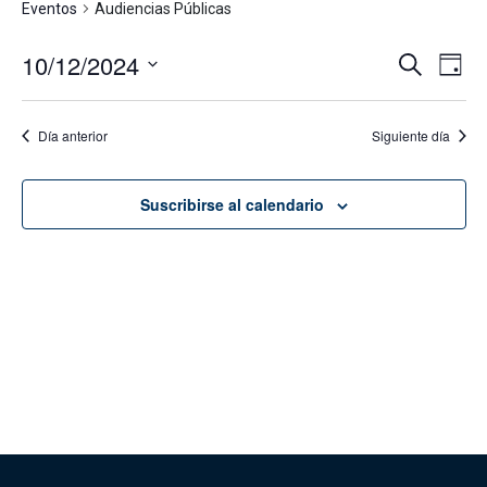
Eventos
Audiencias Públicas
10/12/2024
Navega
Na
Buscar
Día
de
de
Seleccionar
vis
fecha.
búsque
Día anterior
Siguiente día
de
y
Eve
vistas
Suscribirse al calendario
de
Evento