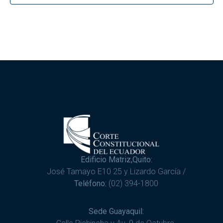
Edificio Matriz,Quito:
José Tamayo E10 25 y Lizardo García /
Teléfono:
(02) 394-1800
Sede Guayaquil: