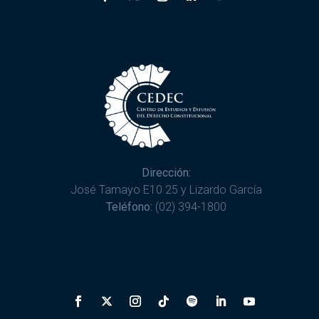
Dirección:
José Tamayo E10 25 y Lizardo García
Teléfono:
(02) 394-1800