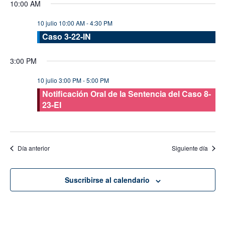
10:00 AM
vis
fecha.
búsque
de
10 julio 10:00 AM
-
4:30 PM
y
Eve
Caso 3-22-IN
vistas
de
3:00 PM
Evento
10 julio 3:00 PM
-
5:00 PM
Notificación Oral de la Sentencia del Caso 8-
23-EI
Día anterior
Siguiente día
Suscribirse al calendario