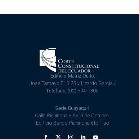
Edificio Matriz,Quito:
José Tamayo E10 25 y Lizardo García /
Teléfono:
(02) 394-1800
Sede Guayaquil:
Calle Pichincha y Av. 9 de Octubre.
Edificio Banco Pichincha 6to Piso