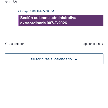
8:00 AM
vis
fecha.
búsque
de
29 mayo 8:00 AM
-
5:00 PM
y
Eve
Sesión solemne administrativa
vistas
extraordinaria 007-E-2026
de
Evento
Día anterior
Siguiente día
Suscribirse al calendario