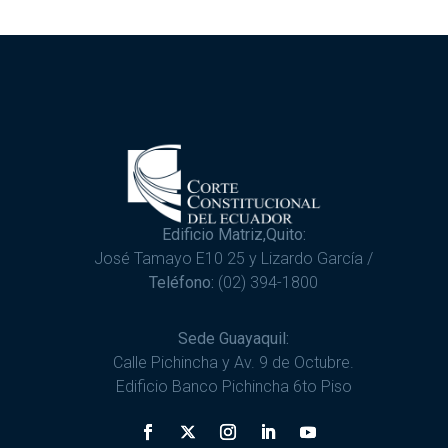
Edificio Matriz,Quito:
José Tamayo E10 25 y Lizardo García /
Teléfono:
(02) 394-1800
Sede Guayaquil:
Calle Pichincha y Av. 9 de Octubre.
Edificio Banco Pichincha 6to Piso