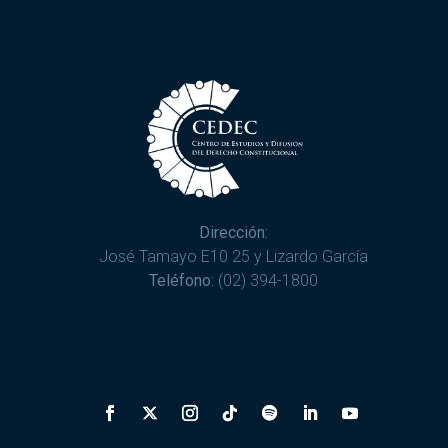
Dirección:
José Tamayo E10 25 y Lizardo García
Teléfono:
(02) 394-1800