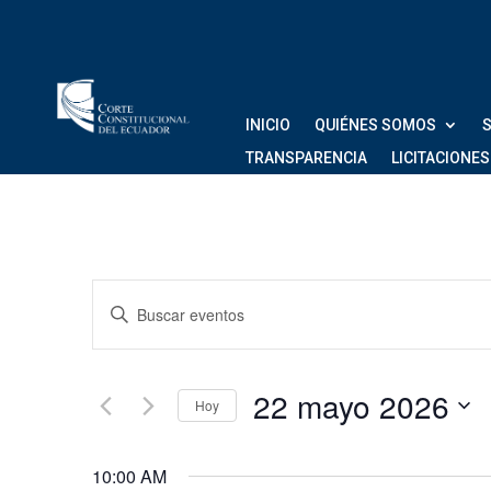
INICIO
QUIÉNES SOMOS
S
TRANSPARENCIA
LICITACIONES
Navegación
Introduce
de
la
palabra
búsqueda
clave.
22 mayo 2026
Hoy
Busca
y
Eventos
Seleccionar
vistas
para
fecha.
10:00 AM
la