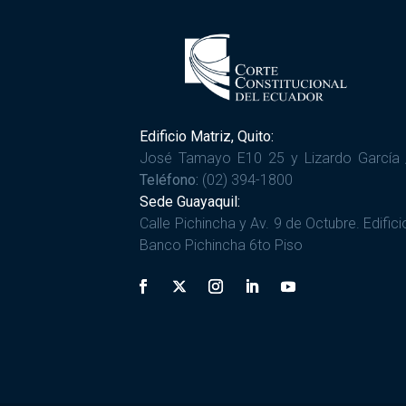
Edificio Matriz, Quito:
José Tamayo E10 25 y Lizardo García 
Teléfono:
(02) 394-1800
Sede Guayaquil:
Calle Pichincha y Av. 9 de Octubre. Edifici
Banco Pichincha 6to Piso