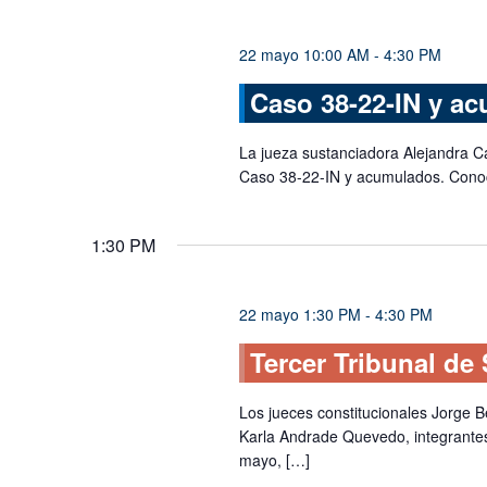
de
palabra
Eventos
clave.
22 mayo 10:00 AM
-
4:30 PM
Caso 38-22-IN y a
La jueza sustanciadora Alejandra Cá
Caso 38-22-IN y acumulados. Con
1:30 PM
22 mayo 1:30 PM
-
4:30 PM
Tercer Tribunal de
Los jueces constitucionales Jorge Be
Karla Andrade Quevedo, integrantes
mayo, […]