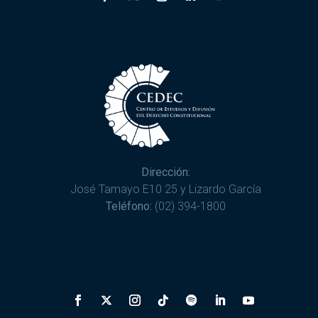
Dirección:
José Tamayo E10 25 y Lizardo García
Teléfono:
(02) 394-1800