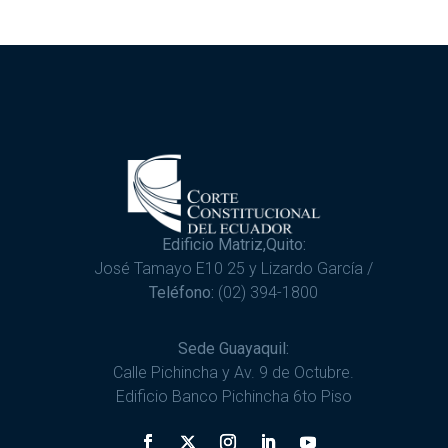
Edificio Matriz,Quito:
José Tamayo E10 25 y Lizardo García /
Teléfono:
(02) 394-1800
Sede Guayaquil:
Calle Pichincha y Av. 9 de Octubre.
Edificio Banco Pichincha 6to Piso