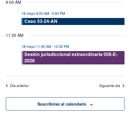
8:00 AM
vis
fecha.
búsque
de
18 mayo 8:00 AM
-
5:00 PM
y
Eve
Caso 53-24-AN
vistas
de
11:30 AM
Evento
18 mayo 11:30 AM
-
12:30 PM
Sesión jurisdiccional extraordinaria 006-E-
2026
Día anterior
Siguiente día
Suscribirse al calendario