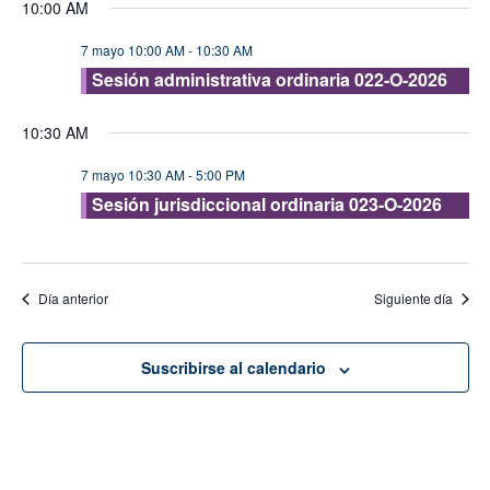
10:00 AM
vis
fecha.
búsque
de
7 mayo 10:00 AM
-
10:30 AM
y
Eve
Sesión administrativa ordinaria 022-O-2026
vistas
de
10:30 AM
Evento
7 mayo 10:30 AM
-
5:00 PM
Sesión jurisdiccional ordinaria 023-O-2026
Día anterior
Siguiente día
Suscribirse al calendario