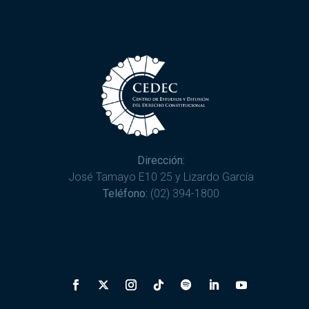
Dirección:
José Tamayo E10 25 y Lizardo García
Teléfono:
(02) 394-1800