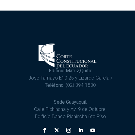
Edificio Matriz,Quito:
José Tamayo E10 25 y Lizardo García /
Teléfono:
(02) 394-1800
Sede Guayaquil:
Calle Pichincha y Av. 9 de Octubre.
Edificio Banco Pichincha 6to Piso