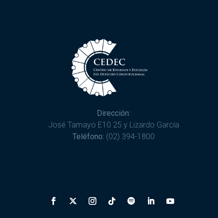
Dirección:
José Tamayo E10 25 y Lizardo García
Teléfono:
(02) 394-1800