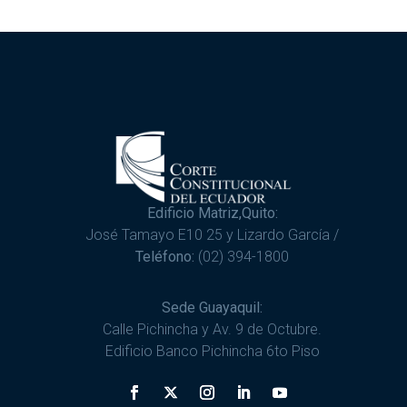
Edificio Matriz,Quito:
José Tamayo E10 25 y Lizardo García /
Teléfono:
(02) 394-1800
Sede Guayaquil:
Calle Pichincha y Av. 9 de Octubre.
Edificio Banco Pichincha 6to Piso