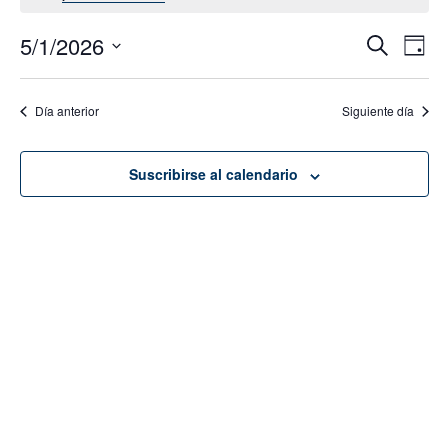
5/1/2026
Navega
Na
Buscar
Día
de
de
Seleccionar
vis
fecha.
búsque
Día anterior
Siguiente día
de
y
Eve
vistas
Suscribirse al calendario
de
Evento