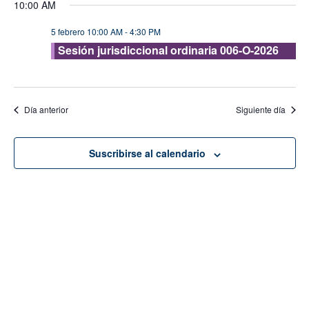
10:00 AM
vis
fecha.
búsque
de
5 febrero 10:00 AM
-
4:30 PM
y
Eve
Sesión jurisdiccional ordinaria 006-O-2026
vistas
de
Evento
Día anterior
Siguiente día
Suscribirse al calendario