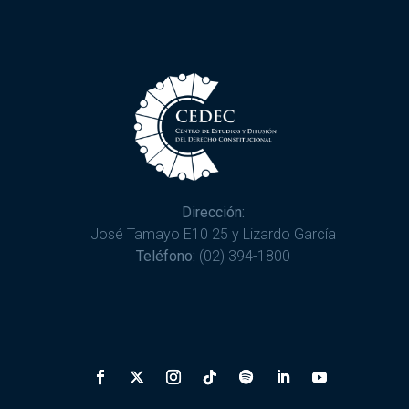
Dirección:
José Tamayo E10 25 y Lizardo García
Teléfono:
(02) 394-1800