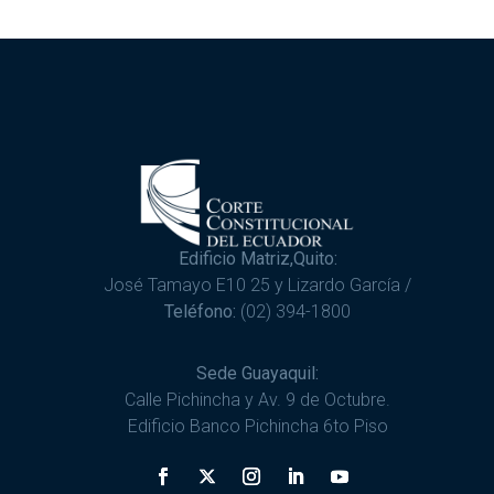
Edificio Matriz,Quito:
José Tamayo E10 25 y Lizardo García /
Teléfono:
(02) 394-1800
Sede Guayaquil:
Calle Pichincha y Av. 9 de Octubre.
Edificio Banco Pichincha 6to Piso