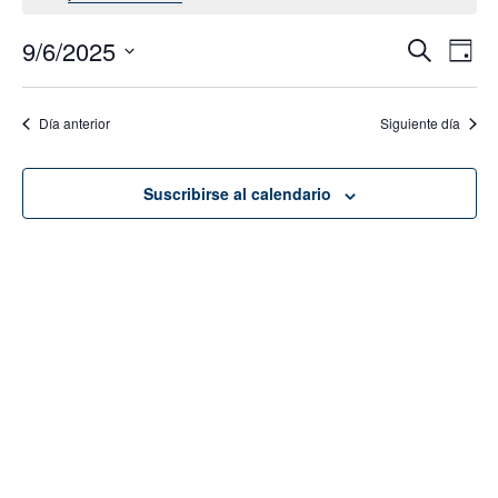
9/6/2025
Navega
Na
Buscar
Día
de
de
Seleccionar
vis
fecha.
búsque
Día anterior
Siguiente día
de
y
Eve
vistas
Suscribirse al calendario
de
Evento