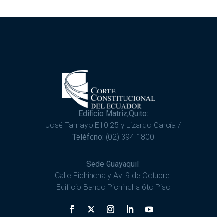
Edificio Matriz,Quito:
José Tamayo E10 25 y Lizardo García /
Teléfono:
(02) 394-1800
Sede Guayaquil:
Calle Pichincha y Av. 9 de Octubre.
Edificio Banco Pichincha 6to Piso