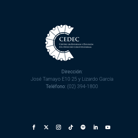
Dirección:
José Tamayo E10 25 y Lizardo García
Teléfono:
(02) 394-1800