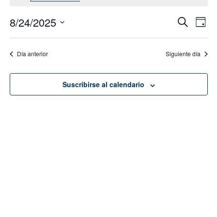
8/24/2025
Navega
Na
Buscar
Día
de
de
Seleccionar
vis
fecha.
búsque
Día anterior
Siguiente día
de
y
Eve
vistas
Suscribirse al calendario
de
Evento