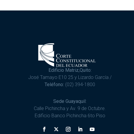
Edificio Matriz,Quito:
José Tamayo E10 25 y Lizardo García /
Teléfono:
(02) 394-1800
Sede Guayaquil:
Calle Pichincha y Av. 9 de Octubre.
Edificio Banco Pichincha 6to Piso