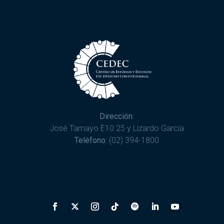
Dirección:
José Tamayo E10 25 y Lizardo García
Teléfono:
(02) 394-1800