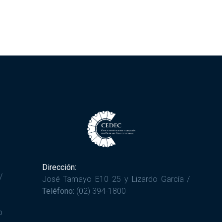
Dirección:
/
José Tamayo E10 25 y Lizardo García /
Teléfono:
(02) 394-1800
o