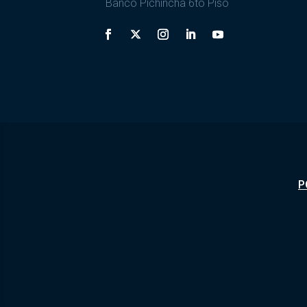
Banco Pichincha 6to Piso
P