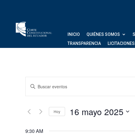
INICIO
QUIÉNES SOMOS
S
TRANSPARENCIA
LICITACIONES
Navegación
Introduce
de
la
palabra
búsqueda
clave.
16 mayo 2025
Hoy
Busca
y
Eventos
Seleccionar
vistas
para
fecha.
9:30 AM
la