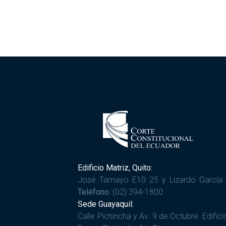
Edificio Matriz, Quito:
José Tamayo E10 25 y Lizardo García 
Teléfono:
(02) 394-1800
Sede Guayaquil:
Calle Pichincha y Av. 9 de Octubre. Edifici