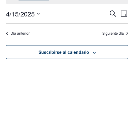
4/15/2025
Navega
Na
Buscar
Día
de
de
Seleccionar
vis
fecha.
búsque
Día anterior
Siguiente día
de
y
Eve
vistas
Suscribirse al calendario
de
Evento