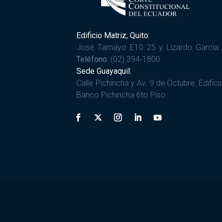
Edificio Matriz, Quito:
José Tamayo E10 25 y Lizardo García 
Teléfono:
(02) 394-1800
Sede Guayaquil:
Calle Pichincha y Av. 9 de Octubre. Edifici
Banco Pichincha 6to Piso