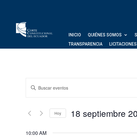
INICIO
QUIÉNES SOMOS
S
TRANSPARENCIA
LICITACIONES
Navegación
Introduce
de
la
palabra
búsqueda
clave.
18 septi
Hoy
Busca
y
Eventos
Seleccionar
vistas
para
fecha.
10:00 AM
la