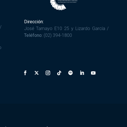
Dirección:
/
José Tamayo E10 25 y Lizardo García /
Teléfono:
(02) 394-1800
o