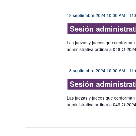
de
palabra
Eventos
clave.
18 septiembre 2024 10:00 AM
-
11:
Sesión administrat
Las juezas y jueces que conforman e
administrativa ordinaria 046-O-202
18 septiembre 2024 10:00 AM
-
11:
Sesión administrat
Las juezas y jueces que conforman e
administrativa ordinaria 046-O-202