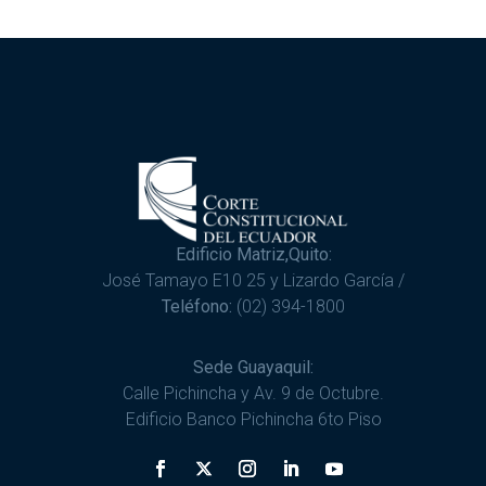
Edificio Matriz,Quito:
José Tamayo E10 25 y Lizardo García /
Teléfono:
(02) 394-1800
Sede Guayaquil:
Calle Pichincha y Av. 9 de Octubre.
Edificio Banco Pichincha 6to Piso