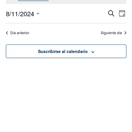
8/11/2024
Navega
Na
Buscar
Día
de
de
Seleccionar
vis
fecha.
búsque
Día anterior
Siguiente día
de
y
Eve
vistas
Suscribirse al calendario
de
Evento