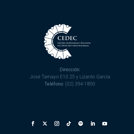
Dirección:
José Tamayo E10 25 y Lizardo García
Teléfono:
(02) 394-1800