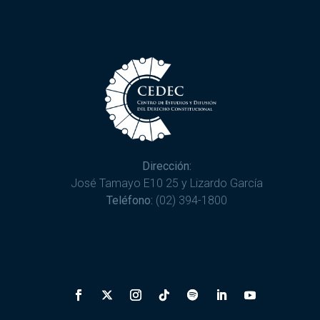
Dirección:
José Tamayo E10 25 y Lizardo García
Teléfono:
(02) 394-1800