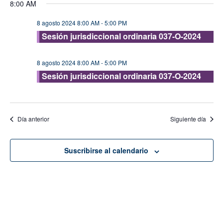
8:00 AM
vis
fecha.
búsque
de
8 agosto 2024 8:00 AM
-
5:00 PM
y
Eve
Sesión jurisdiccional ordinaria 037-O-2024
vistas
de
8 agosto 2024 8:00 AM
-
5:00 PM
Evento
Sesión jurisdiccional ordinaria 037-O-2024
Día anterior
Siguiente día
Suscribirse al calendario