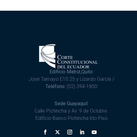
Edificio Matriz,Quito:
José Tamayo E10 25 y Lizardo García /
Teléfono:
(02) 394-1800
Sede Guayaquil:
Calle Pichincha y Av. 9 de Octubre.
Edificio Banco Pichincha 6to Piso