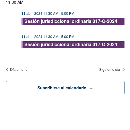
11:30 AM
vis
fecha.
búsque
de
11 abril 2024 11:30 AM
-
5:00 PM
y
Eve
Sesión jurisdiccional ordinaria 017-O-2024
vistas
de
11 abril 2024 11:30 AM
-
5:00 PM
Evento
Sesión jurisdiccional ordinaria 017-O-2024
Día anterior
Siguiente día
Suscribirse al calendario