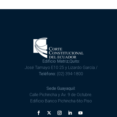
Edificio Matriz,Quito:
José Tamayo E10 25 y Lizardo García /
Teléfono:
(02) 394-1800
Sede Guayaquil:
Calle Pichincha y Av. 9 de Octubre.
Edificio Banco Pichincha 6to Piso