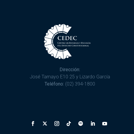
Dirección:
José Tamayo E10 25 y Lizardo García
Teléfono:
(02) 394-1800