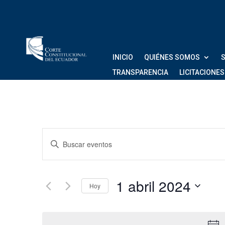
INICIO
QUIÉNES SOMOS
S
TRANSPARENCIA
LICITACIONES
Navegación
Introduce
de
la
palabra
búsqueda
clave.
1 abril 2024
Hoy
Busca
y
Eventos
Seleccionar
vistas
para
fecha.
la