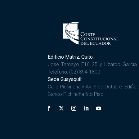
Edificio Matriz, Quito:
José Tamayo E10 25 y Lizardo García 
Teléfono:
(02) 394-1800
Sede Guayaquil:
Calle Pichincha y Av. 9 de Octubre. Edifici
Banco Pichincha 6to Piso