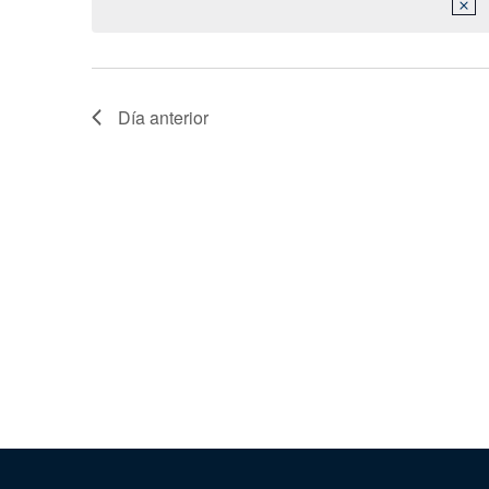
de
palabra
Eventos
clave.
Día anterior