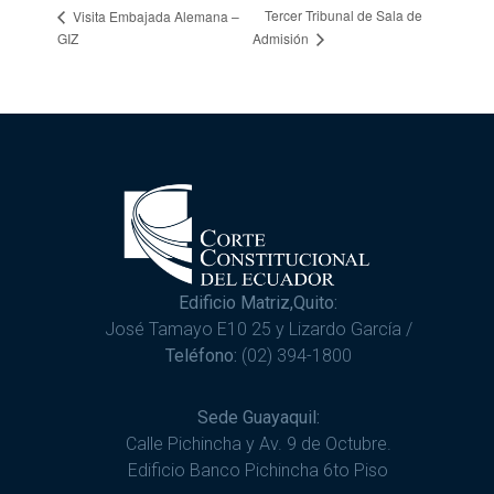
Tercer Tribunal de Sala de
Visita Embajada Alemana –
GIZ
Admisión
Edificio Matriz,Quito:
José Tamayo E10 25 y Lizardo García /
Teléfono:
(02) 394-1800
Sede Guayaquil:
Calle Pichincha y Av. 9 de Octubre.
Edificio Banco Pichincha 6to Piso