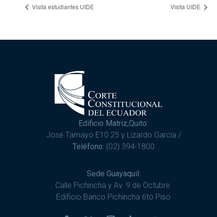
Visita estudiantes UIDE
Visita UIDE
Edificio Matriz,Quito:
José Tamayo E10 25 y Lizardo García /
Teléfono:
(02) 394-1800
Sede Guayaquil:
Calle Pichincha y Av. 9 de Octubre.
Edificio Banco Pichincha 6to Piso