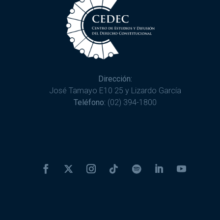
Dirección:
José Tamayo E10 25 y Lizardo García
Teléfono:
(02) 394-1800