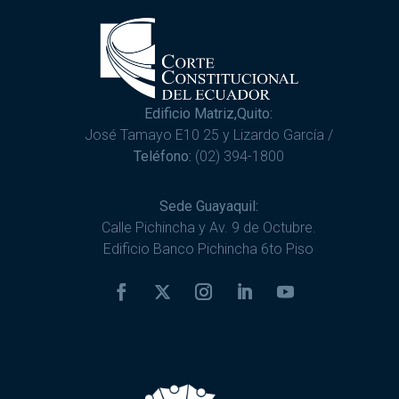
Edificio Matriz,Quito:
José Tamayo E10 25 y Lizardo García /
Teléfono:
(02) 394-1800
Sede Guayaquil:
Calle Pichincha y Av. 9 de Octubre.
Edificio Banco Pichincha 6to Piso