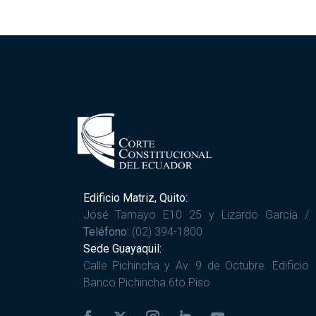
Edificio Matriz, Quito:
José Tamayo E10 25 y Lizardo García /
Teléfono:
(02) 394-1800
Sede Guayaquil:
Calle Pichincha y Av. 9 de Octubre. Edificio
Banco Pichincha 6to Piso