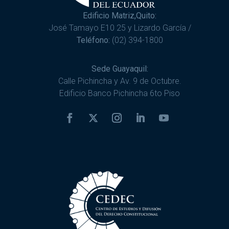
Edificio Matriz,Quito:
José Tamayo E10 25 y Lizardo García /
Teléfono:
(02) 394-1800
Sede Guayaquil:
Calle Pichincha y Av. 9 de Octubre.
Edificio Banco Pichincha 6to Piso