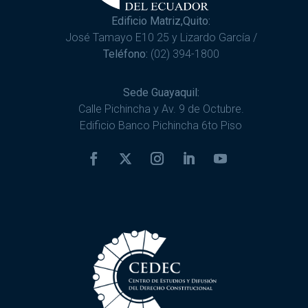
Edificio Matriz,Quito:
José Tamayo E10 25 y Lizardo García /
Teléfono:
(02) 394-1800
Sede Guayaquil:
Calle Pichincha y Av. 9 de Octubre.
Edificio Banco Pichincha 6to Piso