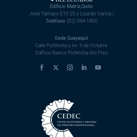
Edificio Matriz,Quito:
José Tamayo E10 25 y Lizardo García /
Teléfono:
(02) 394-1800
Sede Guayaquil:
Calle Pichincha y Av. 9 de Octubre.
Edificio Banco Pichincha 6to Piso