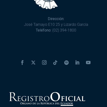
Dirección:
José Tamayo E10 25 y Lizardo García
Teléfono:
(02) 394-1800