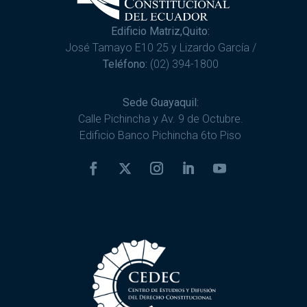
Edificio Matriz,Quito:
José Tamayo E10 25 y Lizardo García /
Teléfono:
(02) 394-1800
Sede Guayaquil:
Calle Pichincha y Av. 9 de Octubre.
Edificio Banco Pichincha 6to Piso