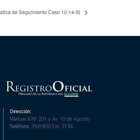
ática de Seguimiento Caso 10-14-IS
Dirección:
Mañosca Nº 201 y Av. 10 de Agosto
Teléfono:
3941800 Ext. 3134