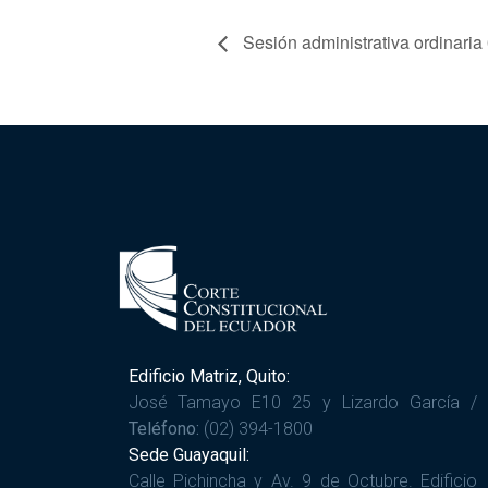
Sesión administrativa ordinari
Edificio Matriz, Quito:
José Tamayo E10 25 y Lizardo García /
Teléfono:
(02) 394-1800
Sede Guayaquil:
Calle Pichincha y Av. 9 de Octubre. Edificio