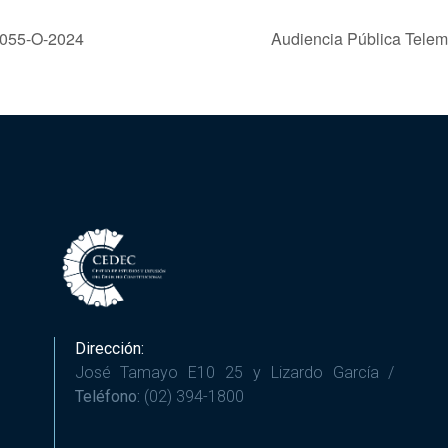
a 055-O-2024
Audiencia Pública Telem
Dirección:
José Tamayo E10 25 y Lizardo García /
Teléfono:
(02) 394-1800