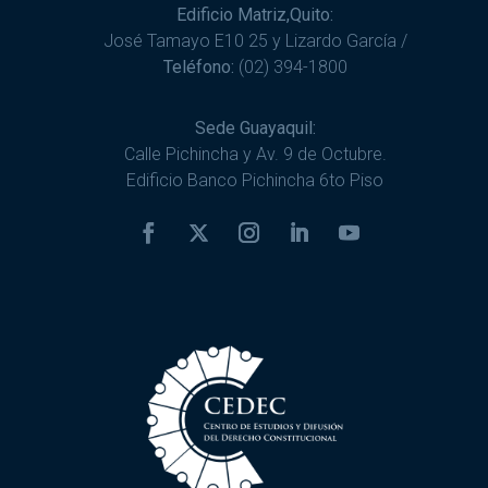
Edificio Matriz,Quito:
José Tamayo E10 25 y Lizardo García /
Teléfono:
(02) 394-1800
Sede Guayaquil:
Calle Pichincha y Av. 9 de Octubre.
Edificio Banco Pichincha 6to Piso