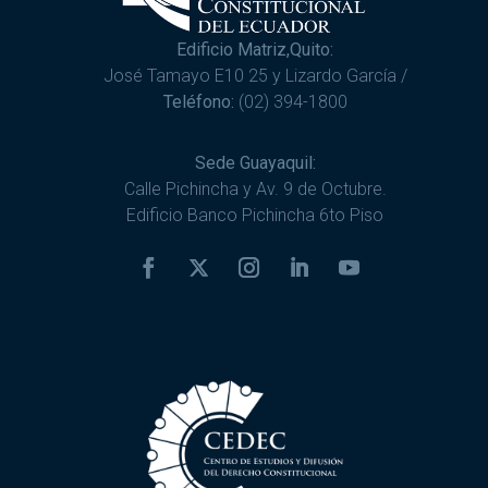
Edificio Matriz,Quito:
José Tamayo E10 25 y Lizardo García /
Teléfono:
(02) 394-1800
Sede Guayaquil:
Calle Pichincha y Av. 9 de Octubre.
Edificio Banco Pichincha 6to Piso