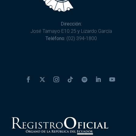
Dirección:
José Tamayo E10 25 y Lizardo García
Teléfono:
(02) 394-1800